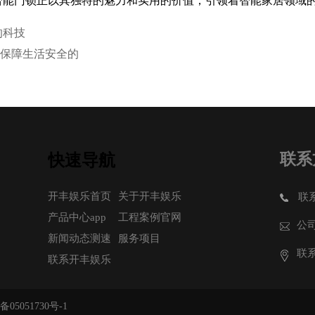
湖智能门锁正以其独特的魅力和实用的价值，引领着智能家居领域
的科技
面保障生活安全的
联系
快速导航
开丰娱乐首页
关于开丰娱乐
联系
产品中心app
工程案例官网
公司
新闻动态测速
服务项目
联
联系开丰娱乐
备05051730号-1