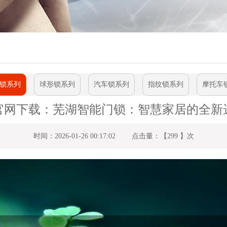
锁系列
球形锁系列
汽车锁系列
指纹锁系列
摩托车
官网下载：芜湖智能门锁：智慧家居的全新
时间：2026-01-26 00:17:02 点击量：【
299
】次