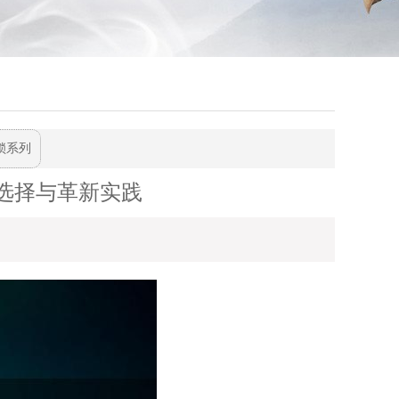
锁系列
选择与革新实践