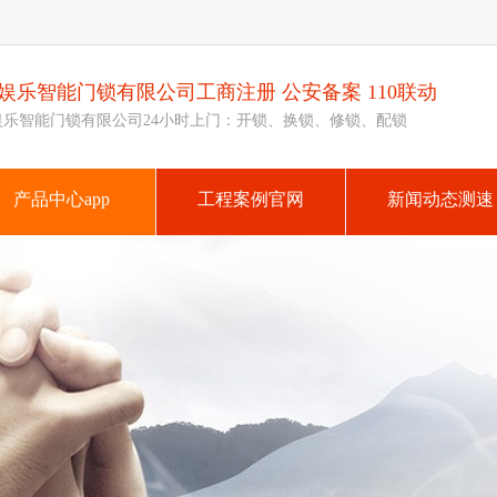
娱乐智能门锁有限公司工商注册 公安备案 110联动
娱乐智能门锁有限公司24小时上门：开锁、换锁、修锁、配锁
产品中心app
工程案例官网
新闻动态测速