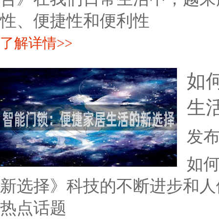
性、便捷性和便利性
了解详情>>
如
生
发布时
如何
新选择》科技的不断进步和人
热点话题