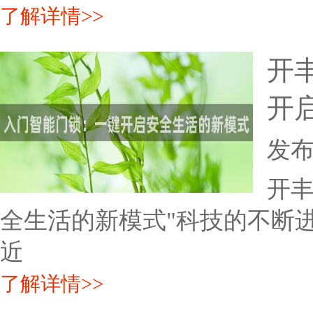
了解详情>>
开
开
发布时
开丰
全生活的新模式"科技的不断
近
了解详情>>