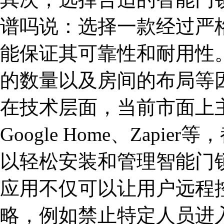
谱吗说：选择一款经过严
能保证其可靠性和耐用性
的数量以及房间的布局等
在技术层面，当前市面上主流
Google Home、Za
以轻松安装和管理智能门
应用不仅可以让用户远程
略，例如禁止特定人员进