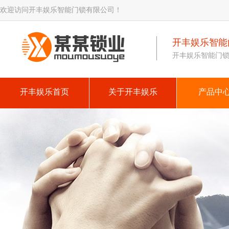
欢迎访问开丰娱乐智能门锁有限公司！
开丰娱乐智能
开丰娱乐智能门锁
开丰娱乐首页
关于开丰娱乐
产品中心