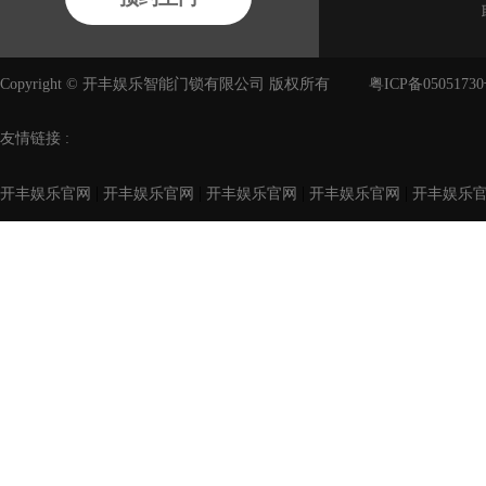
Copyright © 开丰娱乐智能门锁有限公司 版权所有
粤ICP备05051730
友情链接 :
|
|
|
|
开丰娱乐官网
开丰娱乐官网
开丰娱乐官网
开丰娱乐官网
开丰娱乐