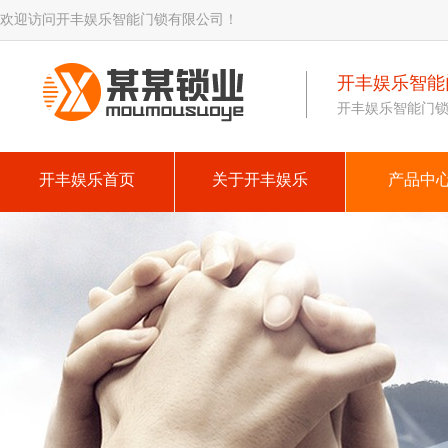
欢迎访问开丰娱乐智能门锁有限公司！
开丰娱乐智能
开丰娱乐智能门锁
开丰娱乐首页
关于开丰娱乐
产品中心