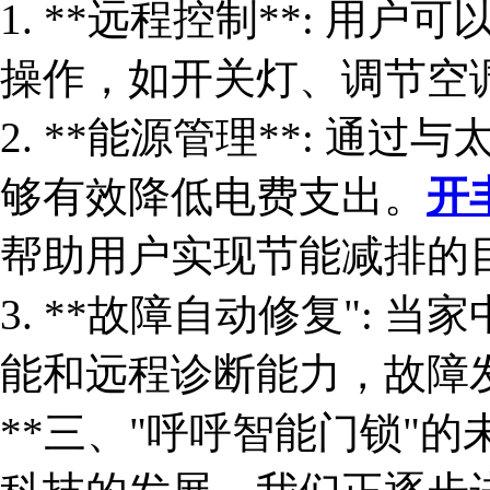
1. **远程控制**: 
操作，如开关灯、调节空
2. **能源管理**: 
够有效降低电费支出。
开
帮助用户实现节能减排的
3. **故障自动修复":
能和远程诊断能力，故障
**三、"呼呼智能门锁"的