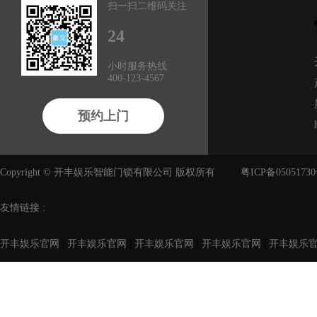
扫一扫二维码关注
24
小时服务热线
400-123-4567
预约上门
Copyright © 开丰娱乐智能门锁有限公司 版权所有
粤ICP备05051730
友情链接 :
|
|
|
|
开丰娱乐官网
开丰娱乐官网
开丰娱乐官网
开丰娱乐官网
开丰娱乐