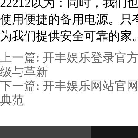
22212以为：同时，我
使用便捷的备用电源。只
为我们提供安全可靠的家
上一篇: 开丰娱乐登录官
级与革新
下一篇: 开丰娱乐网站官
典范