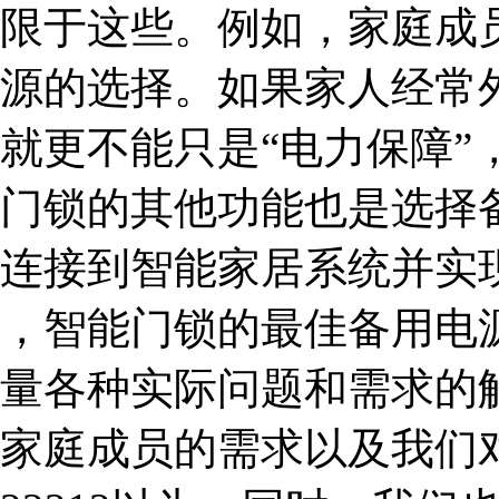
限于这些。例如，家庭成
源的选择。如果家人经常
就更不能只是“电力保障
门锁的其他功能也是选择
连接到智能家居系统并实
，智能门锁的最佳备用电
量各种实际问题和需求的
家庭成员的需求以及我们