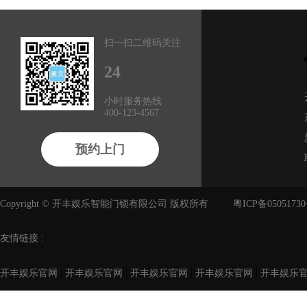
扫一扫二维码关注
24
小时服务热线
400-123-4567
预约上门
Copyright © 开丰娱乐智能门锁有限公司 版权所有
粤ICP备05051730
友情链接 :
|
|
|
|
开丰娱乐官网
开丰娱乐官网
开丰娱乐官网
开丰娱乐官网
开丰娱乐