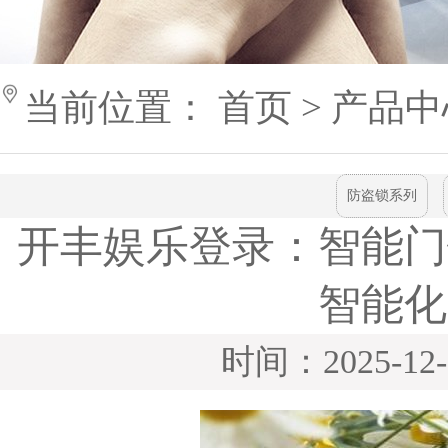
当前位置：
首页
>
产品中心
防盗锁系列
开丰娱乐登录：智能门
智能化
时间：2025-12