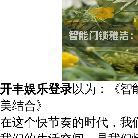
开丰娱乐登录
以为：《智
美结合》
在这个快节奏的时代，我