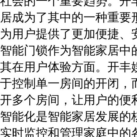
社会的一个重要趋势。开
居成为了其中的一种重要
为用户提供了更加便捷、
智能门锁作为智能家居中
其在用户体验方面。开丰
于控制单一房间的开闭，
开多个房间，让用户的便
智能化是智能家居发展的
实时监控和管理家庭中的