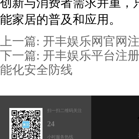
创新与消费者需求并重，
能家居的普及和应用。
上一篇: 开丰娱乐网官网
下一篇: 开丰娱乐平台注
能化安全防线
扫一扫二维码关注
24
小时服务热线