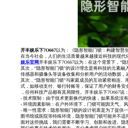
开丰娱乐下7O667
以为：《隐形智能门锁：构建智慧
在当今社会，人们的生活质量越来越接近科技的现代
娱乐官网
开丰娱乐下7O667以为：在这个背景下，“隐
其次，“隐形智能门锁”的设计理念是将科技的元素融
传感器和摄像头等设备收集和分析用户的活动数据，
其次，“隐形智能门锁”与家庭成员的互动紧密相连。
式，如移动支付、银行转账等，保证了用户的财务安
，任何科技产品都有其局限性。开丰娱乐下7O667
- 技术限制：由于技术更新换代的快速，如果系统没
- 环境因素影响：在户外环境下，门锁可能因天气、
- 唯一性需求：隐形智能门锁的设计初衷是为了提供
图书馆或医院等特殊环境，隐形智能门锁可能并不适
面对这些挑战，我们需要不断学习、创新和改进。隐