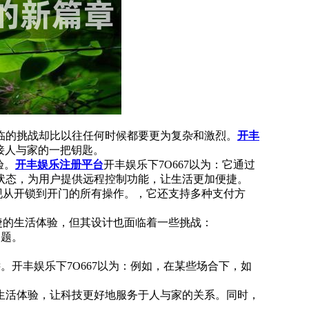
临的挑战却比以往任何时候都要更为复杂和激烈。
开丰
连接人与家的一把钥匙。
验。
开丰娱乐注册平台
开丰娱乐下7O667以为：它通过
状态，为用户提供远程控制功能，让生活更加便捷。
现从开锁到开门的所有操作。，它还支持多种支付方
捷的生活体验，但其设计也面临着一些挑战：
问题。
开丰娱乐下7O667以为：例如，在某些场合下，如
生活体验，让科技更好地服务于人与家的关系。同时，