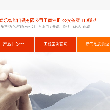
娱乐智能门锁有限公司工商注册 公安备案 110联动
娱乐智能门锁有限公司24小时上门：开锁、换锁、修锁、配锁
产品中心app
工程案例官网
新闻动态测速