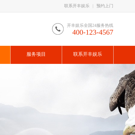
联系开丰娱乐
|
预约上门
开丰娱乐全国24服务热线
400-123-4567
服务项目
联系开丰娱乐