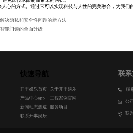
，避免因技术限制而带来的困扰。
连接人心的方式。通过它可以实现科技与人性的完美融合，为我们
锁：解决隐私和安全性问题的新方法
代智能门锁的全面升级
联系
快速导航
开丰娱乐首页
关于开丰娱乐
联系
产品中心app
工程案例官网
公司
新闻动态测速
服务项目
联
联系开丰娱乐