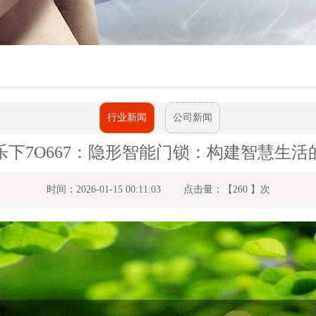
行业新闻
公司新闻
乐下7O667：隐形智能门锁：构建智慧生活
时间：2026-01-15 00:11:03 点击量：【
260
】次