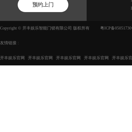
预约上门
Copyright © 开丰娱乐智能门锁有限公司 版权所有
粤ICP备05051730
友情链接 :
|
|
|
|
开丰娱乐官网
开丰娱乐官网
开丰娱乐官网
开丰娱乐官网
开丰娱乐