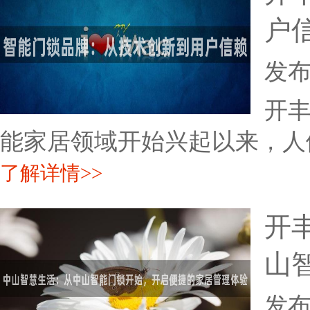
户
发布时
开丰
能家居领域开始兴起以来，人
了解详情>>
开
山
发布时